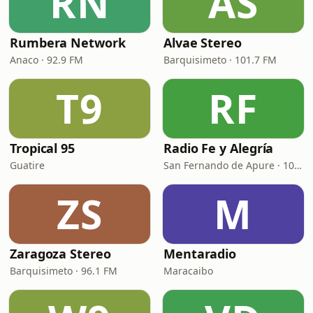
RN
AS
Rumbera Network
Alvae Stereo
Anaco · 92.9 FM
Barquisimeto · 101.7 FM
T9
RF
Tropical 95
Radio Fe y Alegría
Guatire
San Fernando de Apure · 103.7 FM
ZS
M
Zaragoza Stereo
Mentaradio
Barquisimeto · 96.1 FM
Maracaibo