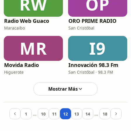
RW
OP
Radio Web Guaco
ORO PRIME RADIO
Maracaibo
San Cristóbal
MR
I9
Movida Radio
Innovación 98.3 Fm
Higuerote
San Cristóbal · 98.3 FM
Mostrar Más
…
…
1
10
11
12
13
14
18