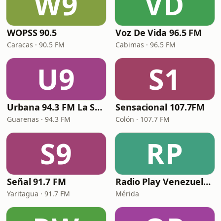
W9
VD
WOPSS 90.5
Voz De Vida 96.5 FM
Caracas · 90.5 FM
Cabimas · 96.5 FM
U9
S1
Urbana 94.3 FM La Salserísima
Sensacional 107.7FM
Guarenas · 94.3 FM
Colón · 107.7 FM
S9
RP
Señal 91.7 FM
Radio Play Venezuela - Pop
Yaritagua · 91.7 FM
Mérida