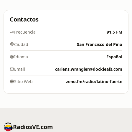
Contactos
Frecuencia
91.5 FM
Ciudad
San Francisco del Pino
Idioma
Español
Email
carlens.wrangler@dockleafs.com
Sitio Web
zeno.fm/radio/latino-fuerte
RadiosVE.com