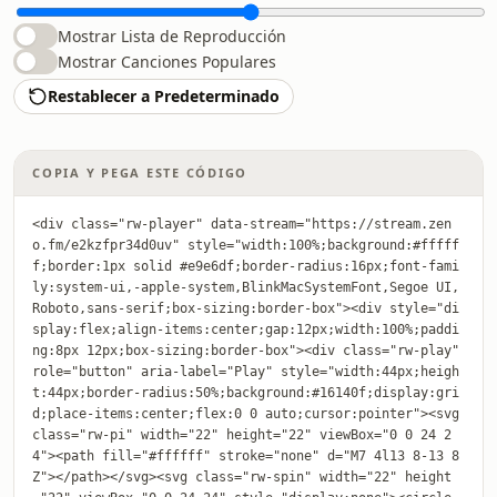
Mostrar Lista de Reproducción
Mostrar Canciones Populares
Restablecer a Predeterminado
COPIA Y PEGA ESTE CÓDIGO
<div class="rw-player" data-stream="https://stream.zen
o.fm/e2kzfpr34d0uv" style="width:100%;background:#fffff
f;border:1px solid #e9e6df;border-radius:16px;font-fami
ly:system-ui,-apple-system,BlinkMacSystemFont,Segoe UI,
Roboto,sans-serif;box-sizing:border-box"><div style="di
splay:flex;align-items:center;gap:12px;width:100%;paddi
ng:8px 12px;box-sizing:border-box"><div class="rw-play" 
role="button" aria-label="Play" style="width:44px;heigh
t:44px;border-radius:50%;background:#16140f;display:gri
d;place-items:center;flex:0 0 auto;cursor:pointer"><svg 
class="rw-pi" width="22" height="22" viewBox="0 0 24 2
4"><path fill="#ffffff" stroke="none" d="M7 4l13 8-13 8
Z"></path></svg><svg class="rw-spin" width="22" height