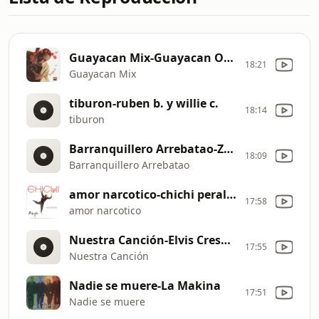
Guayacan Mix-Guayacan Orquesta
18:21
Guayacan Mix
tiburon-ruben b. y willie c.
18:14
tiburon
Barranquillero Arrebatao-Zarabanda
18:09
Barranquillero Arrebatao
amor narcotico-chichi peralta
17:58
amor narcotico
Nuestra Canción-Elvis Crespo, Jerry Rivera 03-2025
17:55
Nuestra Canción
Nadie se muere-La Makina
17:51
Nadie se muere