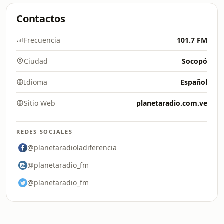
Contactos
Frecuencia
101.7 FM
Ciudad
Socopó
Idioma
Español
Sitio Web
planetaradio.com.ve
REDES SOCIALES
@planetaradioladiferencia
@planetaradio_fm
@planetaradio_fm