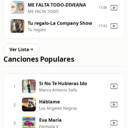
ME FALTA TODO-DIVEANA
17:46
ME FALTA TODO
Tu regalo-La Company Show
17:43
Tu regalo
Ver Lista
Canciones Populares
Si No Te Hubieras Ido
1
Marco Antonio Solís
Háblame
2
Los Ángeles Negros
Eva María
3
Fórmula V