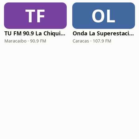
TF
OL
TU FM 90.9 La Chiquinquireña
Onda La Superestación
Maracaibo · 90.9 FM
Caracas · 107.9 FM