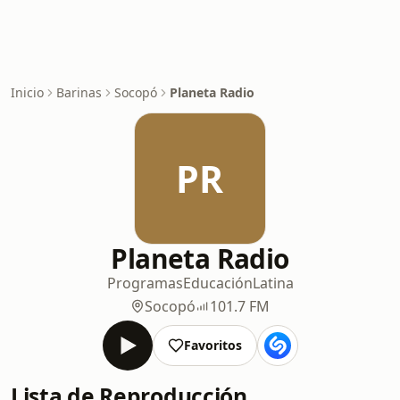
Inicio
Barinas
Socopó
Planeta Radio
PR
Planeta Radio
Programas
Educación
Latina
Socopó
101.7 FM
Favoritos
Lista de Reproducción