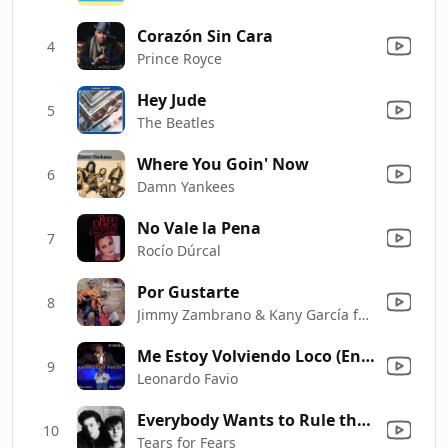
Corazón Sin Cara
4
Prince Royce
Hey Jude
5
The Beatles
Where You Goin' Now
6
Damn Yankees
No Vale la Pena
7
Rocío Dúrcal
Por Gustarte
8
Jimmy Zambrano & Kany García feat. Jorge Celedón
Me Estoy Volviendo Loco (En Vivo)
9
Leonardo Favio
Everybody Wants to Rule the World
10
Tears for Fears