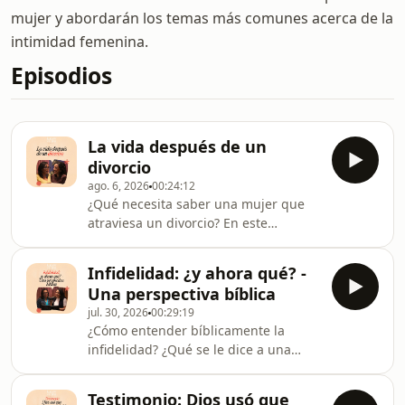
mujer y abordarán los temas más comunes acerca de la
intimidad femenina.
Episodios
La vida después de un
divorcio
ago. 6, 2026
00:24:12
¿Qué necesita saber una mujer que
atraviesa un divorcio? En este
episodio, conversamos a la luz del
evangelio sobre este tema difícil.
Infidelidad: ¿y ahora qué? -
Una perspectiva bíblica
jul. 30, 2026
00:29:19
¿Cómo entender bíblicamente la
infidelidad? ¿Qué se le dice a una
mujer que ha sido traicionada de esta
manera? En este episodio, abordamos
Testimonio: Dios usó que