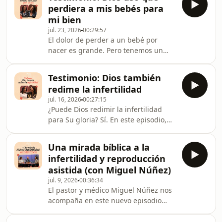
este tema a la luz de la Biblia.
perdiera a mis bebés para
mi bien
jul. 23, 2026
00:29:57
El dolor de perder a un bebé por
nacer es grande. Pero tenemos un
Dios que nos consuela y nos fortalece
en medio de toda prueba. En este
Testimonio: Dios también
episodio, Lali nos comparte un
redime la infertilidad
testimonio de la gracia de Dios.
jul. 16, 2026
00:27:15
¿Puede Dios redimir la infertilidad
para Su gloria? Sí. En este episodio,
Cornelia nos comparte un testimonio
de la gracia de Dios.
Una mirada bíblica a la
infertilidad y reproducción
asistida (con Miguel Núñez)
jul. 9, 2026
00:36:34
El pastor y médico Miguel Núñez nos
acompaña en este nuevo episodio
para abordar bíblicamente preguntas
difíciles sobre la infertilidad.