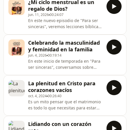
¿Mi ciclo menstrual es un
regalo de Dios?
jun. 11, 2026
00:24:07
En este nuevo episodio de "Para ser
sinceras", veremos lecciones bíblicas
y prácticas sobre lo que toda mujer
debe saber (y si es mamá, enseñar a
Celebrando la masculinidad
su hija) sobre la menstruación.
y feminidad en la familia
jun. 4, 2026
00:19:14
En este inicio de temporada en "Para
ser sinceras", conversamos sobre
cómo toda mujer puede celebrar para
la gloria de Dios su feminidad y la
La plenitud en Cristo para
masculinidad en el hogar.
corazones vacíos
oct. 4, 2024
00:26:40
Es un mito pensar que el matrimonio
es todo lo que necesitas para estar
satisfecha o completa en esta vida. De
esto hablamos en el cierre de
Lidiando con un corazón
temporada de "Para ser sinceras".