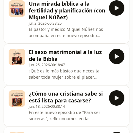
Una mirada bíblica a la
fertilidad y planificación (con
Miguel Núñez)
jul. 2, 2026
00:38:25
El pastor y médico Miguel Núñez nos
acompaña en este nuevo episodio
para abordar bíblica preguntas
comunes y dificiles sobre fertilidad y
El sexo matrimonial a la luz
planificación familiar.
de la Biblia
jun. 25, 2026
00:18:47
¿Qué es lo más básico que necesita
saber toda mujer sobre el placer
sexual en el matrimonio a la luz de la
Biblia y la medicina? De eso hablamos
¿Cómo una cristiana sabe si
en el nuevo episodio de "Para ser
está lista para casarse?
sinceras"
jun. 18, 2026
00:38:14
En este nuevo episodio de "Para ser
sinceras", reflexionamos en las
preguntas que toda joven creyente
debe hacerse si anhela el matrimonio.