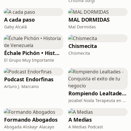
Cristina Sorgi
A cada paso
MAL DORMIDAS
Gaby Alcalá
Mal Dormidas
Chismecita
Échale Pichón • Historia de Venezuela
Chismecita
El Grupo Muy Importante
Podcast Endorfinas
Arturo J. Marcano
Rompiendo Lealtades - Conquista el exito de tu negocio
Jezabel Noda Terapeuta en PNL Experta en miedos, lealtades y creencias limitantes de empresarios
Formando Abogados
A Medias
Abogada Aliskayr Alacayo
A Medias Podcast