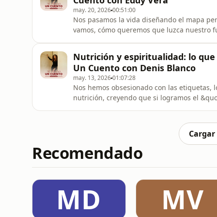
Cuento con Eddy Vera
may. 20, 2026
00:51:00
Nos pasamos la vida diseñando el mapa pe
vamos, cómo queremos que luzca nuestro fut
vida cambia las reglas del juego sin avisar. 
pasó a nuestra invitada de hoy, te apaga e
Nutrición y espiritualidad: lo qu
haces cuando el plan q
Un Cuento con Denis Blanco
may. 13, 2026
01:07:28
Nos hemos obsesionado con las etiquetas, lo
nutrición, creyendo que si logramos el &quo
plenitud. Pero hay una realidad que mucha
el brócoli más orgánico del mundo y aun así
ese vacío permanece.¿Y
Cargar
Recomendado
MD
MV