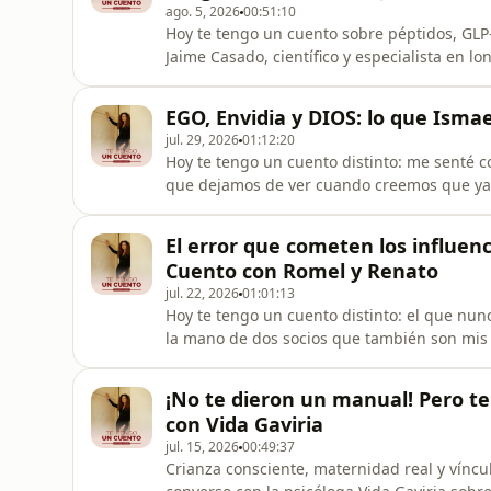
ago. 5, 2026
00:51:10
Hoy te tengo un cuento sobre péptidos, GLP
Jaime Casado, científico y especialista en
colágeno, creatina y todo lo que la ciencia
realidad un péptido (sin tecnicismos)04:12 
EGO, Envidia y DIOS: lo que Ism
sufrimos al envejecer06:
jul. 29, 2026
01:12:20
Hoy te tengo un cuento distinto: me senté c
que dejamos de ver cuando creemos que ya 
y creo que a ti también te va a mover algo.
que todos nos creemos 03:01 | Por qué el e
El error que cometen los influen
06:13 | Qué es r
Cuento con Romel y Renato
jul. 22, 2026
01:01:13
Hoy te tengo un cuento distinto: el que nu
la mano de dos socios que también son mis 
qué vender en redes no es tan fácil como 
que casi los quiebra09:57 | El error que ar
¡No te dieron un manual! Pero t
50&quot;14:04 | El café en
con Vida Gaviria
jul. 15, 2026
00:49:37
Crianza consciente, maternidad real y víncu