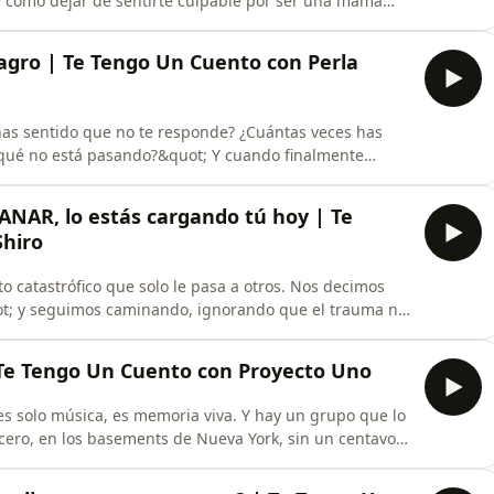
re cómo dejar de sentirte culpable por ser una mamá
;suficientemente buena&quot;, por qué el
ara sanar los vínculos con nuestros hijos.00:00 |El
ilagro | Te Tengo Un Cuento con Perla
 has sentido que no te responde? ¿Cuántas veces has
 qué no está pasando?&quot; Y cuando finalmente
s que fue solo una coincidencia?Crecimos pensando que
ue son algo que se ve en las películas, que le pasa a la
ANAR, lo estás cargando tú hoy | Te
Shiro
 catastrófico que solo le pasa a otros. Nos decimos
ot; y seguimos caminando, ignorando que el trauma no
urra. Está en las decisiones que tomamos por miedo, en
atrones destructivos que repetimos jurando que esta
 Te Tengo Un Cuento con Proyecto Uno
es solo música, es memoria viva. Y hay un grupo que lo
cero, en los basements de Nueva York, sin un centavo,
es… y con un sueño que sonaba tan grande que hasta
 para sobrevivir 35 años en la industria sin perder el