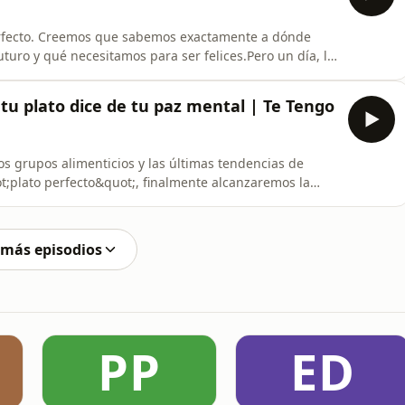
rfecto. Creemos que sabemos exactamente a dónde
uro y qué necesitamos para ser felices.Pero un día, la
Te quita el piso, te cambia el diagnóstico o, como le
l cuerpo por completo de la noche a la mañana. ¿Qué
e tu plato dice de tu paz mental | Te Tengo
s grupos alimenticios y las últimas tendencias de
t;plato perfecto&quot;, finalmente alcanzaremos la
s mujeres soportan en silencio: puedes estar comiendo
 sentir que algo falta, que tu energía no sube y que
 más episodios
PP
ED