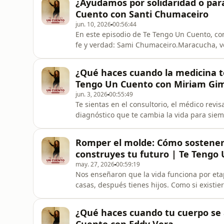
¿Ayudamos por solidaridad o par
alma, la fe ni la
Cuento con Santi Chumaceiro
jun. 10, 2026
00:56:44
En este episodio de Te Tengo Un Cuento, co
fe y verdad: Sami Chumaceiro.Maracucha, v
sobreviviente de cáncer, Sami nos cuenta la
motor para cambiar vidas. Nos relata el or
¿Qué haces cuando la medicina te 
chispa un 19 de octubre de 2
Tengo Un Cuento con Miriam Gi
jun. 3, 2026
00:55:49
Te sientas en el consultorio, el médico revis
diagnóstico que te cambia la vida para siem
&quot;&quot;No hay mucho que hacer, adápte
años 2000, recibir una noticia así sobre el 
Romper el molde: Cómo sosten
desinformación, culpa y
construyes tu futuro | Te Tengo
may. 27, 2026
00:59:19
Nos enseñaron que la vida funciona por eta
casas, después tienes hijos. Como si existi
seguir al pie de la letra para que el mund
decide hacer todo al mismo tiempo? ¿Cuan
¿Qué haces cuando tu cuerpo se
plena carrera y abre un