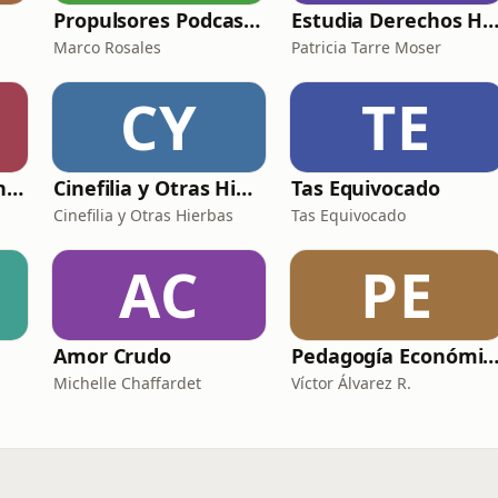
Propulsores Podcast 🚀
Estudia Derechos Huma
Marco Rosales
Patricia Tarre Moser
CY
TE
Nuestro insólito universo
Cinefilia y Otras Hierbas
Tas Equivocado
Cinefilia y Otras Hierbas
Tas Equivocado
AC
PE
Amor Crudo
Pedagogía Económica y Elect
Michelle Chaffardet
Víctor Álvarez R.