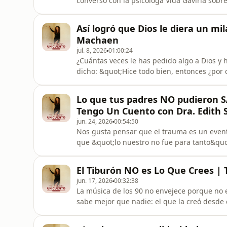
converso con la psicóloga Vida Gaviria sob
gritona, qué significa ser una madre &quot
autoconocimiento y la terapia son la clave p
Así logró que Dios le diera un m
video de mi hija que me rompió03:
Machaen
jul. 8, 2026
01:00:24
¿Cuántas veces le has pedido algo a Dios y
dicho: &quot;Hice todo bien, entonces ¿por
sucede algo inexplicable… ¿de verdad cree
los milagros les ocurren a otras personas. Q
Lo que tus padres NO pudieron S
gente con más suerte
Tengo Un Cuento con Dra. Edith 
jun. 24, 2026
00:54:50
Nos gusta pensar que el trauma es un evento
que &quot;lo nuestro no fue para tanto&qu
siempre grita; la mayoría de las veces, sus
el tipo de parejas que elegimos y en esos p
El Tiburón NO es Lo Que Crees |
vez será diferente
jun. 17, 2026
00:32:38
La música de los 90 no envejece porque no 
sabe mejor que nadie: el que la creó desde 
sin una canción grabada, sin redes social
ellos mismos dudaban. ¿Cómo hace una banda