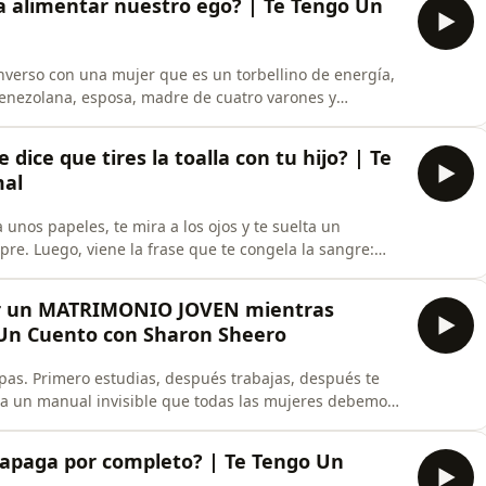
a alimentar nuestro ego? | Te Tengo Un
nverso con una mujer que es un torbellino de energía,
enezolana, esposa, madre de cuatro varones y
 historia de cómo transformó su propia herida en un
igen de We Love Foundation, una idea que encendió su
dice que tires la toalla con tu hijo? | Te
mal
a unos papeles, te mira a los ojos y te suelta un
pre. Luego, viene la frase que te congela la sangre:
nse a esta realidad&quot;&quot;. A inicios de los
autismo era caminar a ciegas por un laberinto de
er un MATRIMONIO JOVEN mientras
 Un Cuento con Sharon Sheero
pas. Primero estudias, después trabajas, después te
era un manual invisible que todas las mujeres debemos
o nos tome en serio.Pero ¿qué pasa cuando una mujer
do se casa antes de graduarse, queda embarazada en
 apaga por completo? | Te Tengo Un