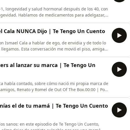
-1, longevidad y salud hormonal después de los 40, con
 longevidad. Hablamos de medicamentos para adelgazar,
 hoy sabe sobre envejecer bien.00:00 | Qué es en
| La pregunta que le haría a Dios sobre por qué
ael Cala NUNCA Dijo | Te Tengo Un Cuento
on Ismael Cala a hablar de ego, de envidia y de todo lo
llegamos. Esta conversación me movió el piso, amiga,
00:00 | &quot;Yo nunca he sentido ego&quot;: la mentira
go fue el motor detrás de &quot;Cala&quot; en CNN
cers al lanzar su marca | Te Tengo Un
nca había contado, sobre cómo nació mi propia marca de
amigos, Renato y Romel de Out Of The Box.00:00 | Por
parece05:20 | Cómo empezaron con una tienda en Lima
ruina cualquier marca: &quot;la mujer de 25 a
enías el de tu mamá | Te Tengo Un Cuento
los sanos: en este episodio de Te Tengo Un Cuento,