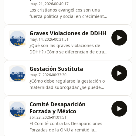
may. 21, 2026
00:40:17
de Bristol (Reino Unido). Es abogado
Los cristianos evangélicos son una
de la Universidad Católica de Chile,
fuerza política y social en crecimiento
Master en Derecho del University
en América Latina. Recientemente, los
College London y Dr. en Derecho por
movimientos evangélicos
la Universidad de Bristol. S
Graves Violaciones de DDHH
conservadores han intervenido ante
may. 14, 2026
00:31:51
instituciones de derechos humanos
¿Qué son las graves violaciones de
en temas de derechos de la
DDHH? ¿Cómo se diferencian de otras
comunidad LGBTI, derechos sexuales
violaciones de derechos humanos?
y reproductivos, entre otros. ¿Qué
¿Qué efectos tiene que algo sea
impacto ha tenido en el Sistema
Gestación Sustituta
catalogado como una violación de
Interamericano y qué se debe hacer
may. 7, 2026
00:33:30
DDHH?Hablaré del tema con Alfredo
al respecto?Hablé del tema con
¿Cómo debe regularse la gestación o
Ortega. Alfredo es un abogado con
maternidad subrogada? ¿Se puede
más de 15 años de experiencia en
asegurar que no haya explotación en
litigio ante diversos mecanismos
el alquiler de vientres? ¿Qué
internacionales de protección
Comité Desaparición
parámetros nos da el derecho
internacional. Fue abogado litigante
Forzada y México
internacional?Hablé del tema con
para CEJIL, ha trabajado para
abr. 23, 2026
01:01:51
Marianna Iliadou. Marianna estudió
El Comité contra las Desapariciones
Derecho en Tesalónica (Grecia),
Forzadas de la ONU a remitió la
obtuvo un Máster en Ciencias