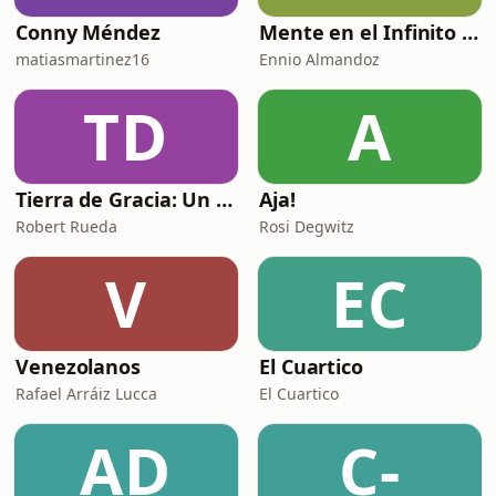
Conny Méndez
Mente en el Infinito Dentro
matiasmartinez16
Ennio Almandoz
TD
A
Tierra de Gracia: Un país hecho de mitos
Aja!
Robert Rueda
Rosi Degwitz
V
EC
Venezolanos
El Cuartico
Rafael Arráiz Lucca
El Cuartico
AD
C-