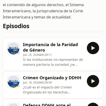
el contenido de algunos derechos, el Sistema
Interamericano, la jurisprudencia de la Corte
Interamericana y temas de actualidad.
Episodios
Importancia de la Paridad
de Género
jun. 25, 2026
00:29:11
Si las instituciones no representan de
manera paritaria la sociedad ¿se
afecta la democracia?Hablaré del
tema con Claudia Martin y María Noel
Crimen Organizado y DDHH
Leoni.Claudia Martín es Co-Directora
jun. 18, 2026
00:28:59
de la Academia de Derechos
¿Cuál es el impacto del Crimen
Humanos y Derecho Internacional
Organizado en los Derechos
Humanitario y Profesora Residente en
Humanos? ¿Qué deben hacer los
American University Washington
Estados al respecto? ¿Qué dice la
College of Law.Maria Noel Leoni Zardo
Defensa DDHH ante el