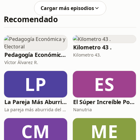
Cerqueira, Director de programa de
similares a Rosendo Cantú, Fernández
Justicia Climática y Derechos Hu
Cargar más episodios
Ortega y Campo Algodonero,
Recomendado
decididos hace más de 15 años.
Aprovechando esto, examino con Rosa
Celorio en qué ha avanzado la
jurisprudencia de la Corte IDH.Rosa
es abogada, vicedecana y profesora
Kilometro 43 .
en la Universidad de George Was
Pedagogía Económica y Electoral
Kilometro 43.
Víctor Álvarez R.
LP
ES
La Pareja Más Aburrida del Mundo
El Súper Increíble Podcast de Nanutria
La pareja más aburrida del mundo
Nanutria
CM
ME