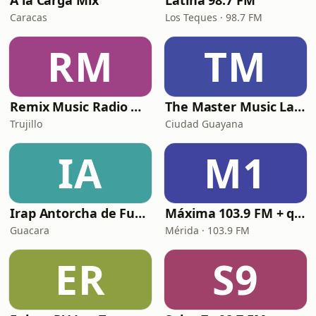
A la Carga Mix
Latina 98.7 FM
Caracas
Los Teques · 98.7 FM
RM
TM
Remix Music Radio Web
The Master Music La Estacion Maestra
Trujillo
Ciudad Guayana
IA
M1
Irap Antorcha de Fuego Cristiana
Máxima 103.9 FM + que una radio
Guacara
Mérida · 103.9 FM
ER
S9