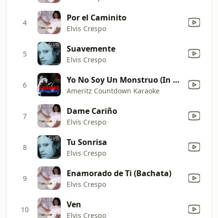
Por el Caminito
4
Elvis Crespo
Suavemente
5
Elvis Crespo
Yo No Soy Un Monstruo (In the Style of Elvis Crespo & Ilegales) [Karaoke Version]
6
Ameritz Countdown Karaoke
Dame Cariño
7
Elvis Crespo
Tu Sonrisa
8
Elvis Crespo
Enamorado de Ti (Bachata)
9
Elvis Crespo
Ven
10
Elvis Crespo