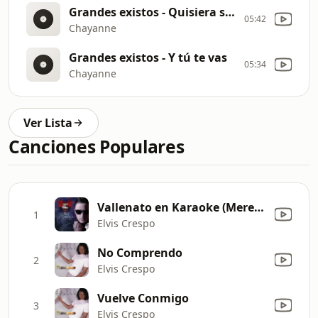
Grandes existos - Quisiera ser
05:42
Chayanne
Grandes existos - Y tú te vas
05:34
Chayanne
Ver Lista
Canciones Populares
Vallenato en Karaoke (Merengue)
1
Elvis Crespo
No Comprendo
2
Elvis Crespo
Vuelve Conmigo
3
Elvis Crespo