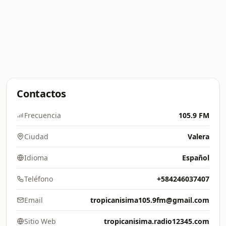
Contactos
Frecuencia
105.9 FM
Ciudad
Valera
Idioma
Español
Teléfono
+584246037407
Email
tropicanisima105.9fm@gmail.com
Sitio Web
tropicanisima.radio12345.com