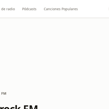
 de radio
Pódcasts
Canciones Populares
k FM
 rock FM