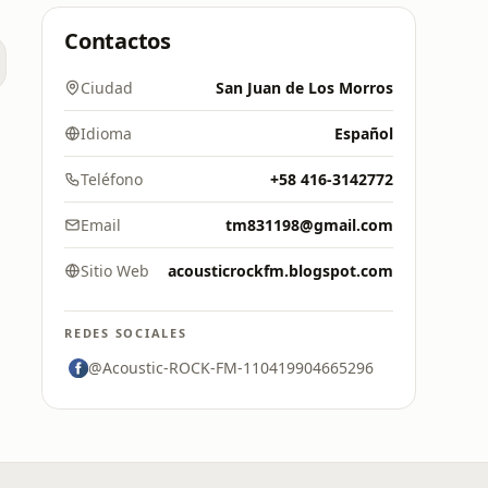
Contactos
Ciudad
San Juan de Los Morros
Idioma
Español
Teléfono
+58 416-3142772
Email
tm831198@gmail.com
Sitio Web
acousticrockfm.blogspot.com
REDES SOCIALES
@Acoustic-ROCK-FM-110419904665296