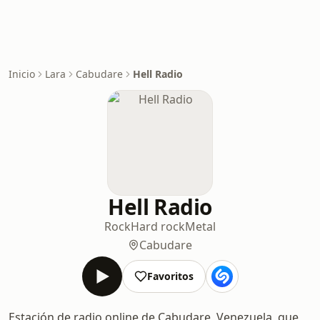
Inicio
Lara
Cabudare
Hell Radio
Hell Radio
Rock
Hard rock
Metal
Cabudare
Favoritos
Estación de radio online de Cabudare, Venezuela, que