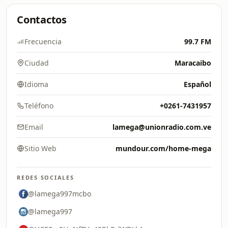
Contactos
Frecuencia
99.7 FM
Ciudad
Maracaibo
Idioma
Español
Teléfono
+0261-7431957
Email
lamega@unionradio.com.ve
Sitio Web
mundour.com/home-mega
REDES SOCIALES
@lamega997mcbo
@lamega997