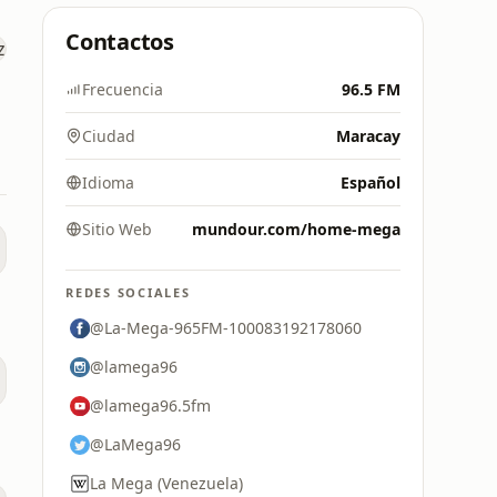
Contactos
Frecuencia
96.5 FM
Ciudad
Maracay
Idioma
Español
Sitio Web
mundour.com/home-mega
REDES SOCIALES
@La-Mega-965FM-100083192178060
@lamega96
@lamega96.5fm
@LaMega96
La Mega (Venezuela)