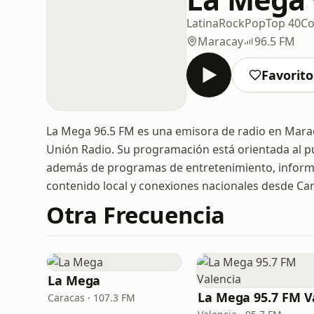
Latina
Rock
Pop
Top 40
Co
Maracay
96.5 FM
Favorito
La Mega 96.5 FM es una emisora de radio en Marac
Unión Radio. Su programación está orientada al pú
además de programas de entretenimiento, informac
contenido local y conexiones nacionales desde Ca
Otra Frecuencia
La Mega
Caracas · 107.3 FM