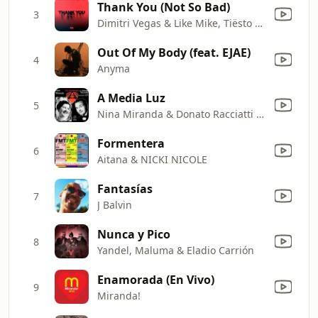
Thank You (Not So Bad)
3
Dimitri Vegas & Like Mike, Tiësto & Dido
Out Of My Body (feat. EJAE)
4
Anyma
A Media Luz
5
Nina Miranda & Donato Racciatti y Su Orquesta Típica
Formentera
6
Aitana & NICKI NICOLE
Fantasías
7
J Balvin
Nunca y Pico
8
Yandel, Maluma & Eladio Carrión
Enamorada (En Vivo)
9
Miranda!