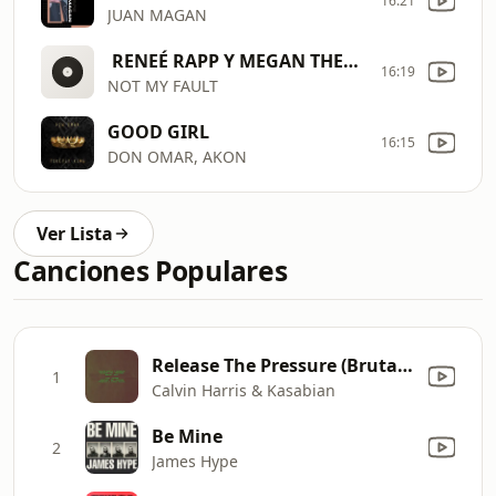
16:21
JUAN MAGAN
RENEÉ RAPP Y MEGAN THEE STALLION
16:19
NOT MY FAULT
GOOD GIRL
16:15
DON OMAR, AKON
Ver Lista
Canciones Populares
Release The Pressure (Brutal Edit)
1
Calvin Harris & Kasabian
Be Mine
2
James Hype