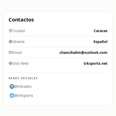
Contactos
Ciudad
Caracas
Idioma
Español
Email
chancihalim@outlook.com
Sitio Web
trksports.net
REDES SOCIALES
@trkradio
@trksports