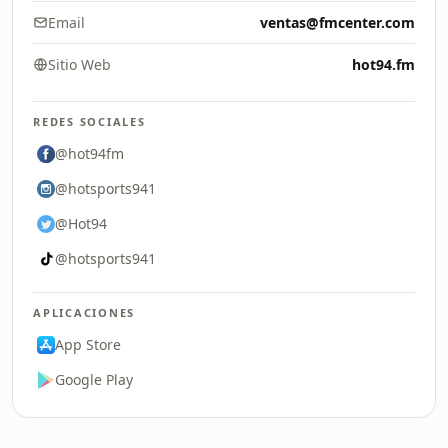
Email
ventas@fmcenter.com
Sitio Web
hot94.fm
REDES SOCIALES
@hot94fm
@hotsports941
@Hot94
@hotsports941
APLICACIONES
App Store
Google Play