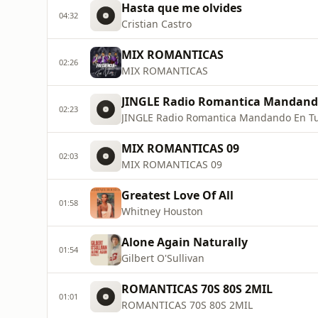
Hasta que me olvides
04:32
Cristian Castro
MIX ROMANTICAS
02:26
MIX ROMANTICAS
JINGLE Radio Romantica Mandand
02:23
JINGLE Radio Romantica Mandando En T
MIX ROMANTICAS 09
02:03
MIX ROMANTICAS 09
Greatest Love Of All
01:58
Whitney Houston
Alone Again Naturally
01:54
Gilbert O'Sullivan
ROMANTICAS 70S 80S 2MIL
01:01
ROMANTICAS 70S 80S 2MIL