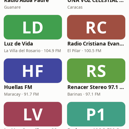
Radio Abba Padre
UNA VOZ CELESTIAL VENEZUELA
Guanare
Caracas
LD
RC
Luz de Vida
Radio Cristiana Evangélica El Pilar
La Villa del Rosario · 104.9 FM
El Pilar · 100.5 FM
HF
RS
Huellas FM
Renacer Stereo 97.1 FM
Maracay · 91.7 FM
Barinas · 97.1 FM
LV
P1