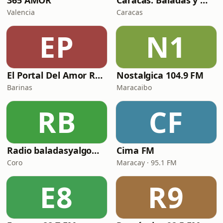
365 AMOR
Caracas. Baladas y más...
Valencia
Caracas
EP
N1
El Portal Del Amor Radio
Nostalgica 104.9 FM
Barinas
Maracaibo
RB
CF
Radio baladasyalgomas
Cima FM
Coro
Maracay · 95.1 FM
E8
R9