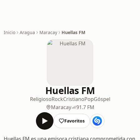
Inicio
Aragua
Maracay
Huellas FM
Huellas FM
Religioso
Rock
Cristiano
Pop
Góspel
Maracay
91.7 FM
Favoritos
Huellas FM es una emisora cristiana comprometida con