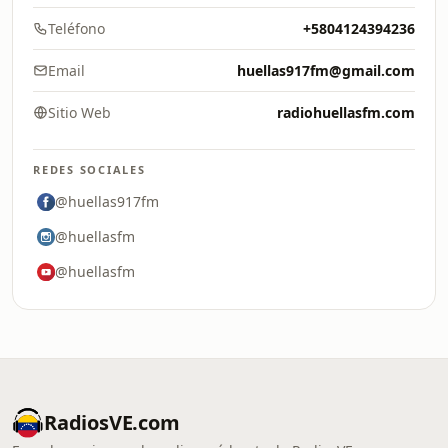
Teléfono
+5804124394236
Email
huellas917fm@gmail.com
Sitio Web
radiohuellasfm.com
REDES SOCIALES
@huellas917fm
@huellasfm
@huellasfm
RadiosVE.com