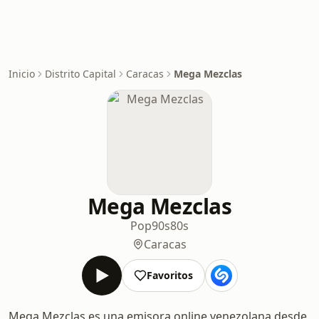
Inicio
Distrito Capital
Caracas
Mega Mezclas
Mega Mezclas
Pop
90s
80s
Caracas
Favoritos
Mega Mezclas es una emisora online venezolana desde