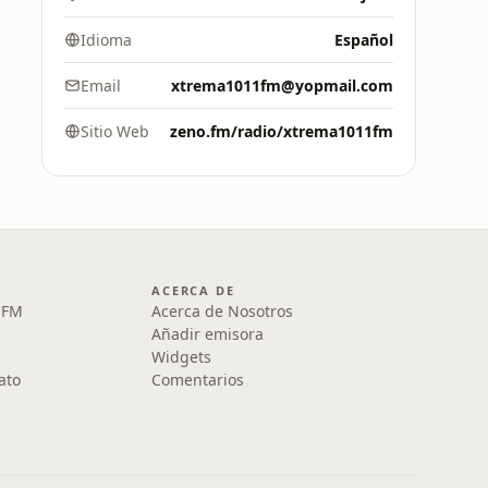
Idioma
Español
Email
xtrema1011fm@yopmail.com
Sitio Web
zeno.fm/radio/xtrema1011fm
ACERCA DE
1 FM
Acerca de Nosotros
Añadir emisora
Widgets
ato
Comentarios