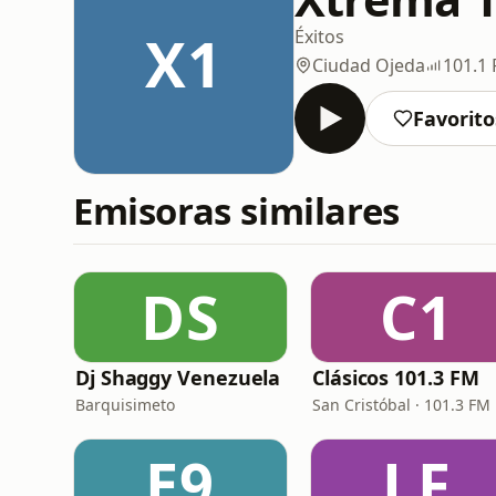
X1
Éxitos
Ciudad Ojeda
101.1
Favorito
Emisoras similares
DS
C1
Dj Shaggy Venezuela
Clásicos 101.3 FM
Barquisimeto
San Cristóbal · 101.3 FM
E9
LF