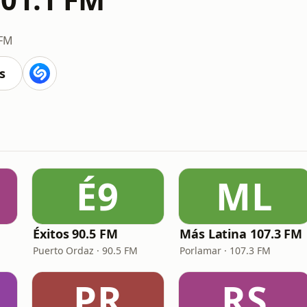
 FM
s
É9
ML
Éxitos 90.5 FM
Más Latina 107.3 FM
Puerto Ordaz · 90.5 FM
Porlamar · 107.3 FM
PR
RS