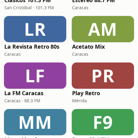
Clásicos 101.3 FM
Estereo 88.7 FM
San Cristóbal · 101.3 FM
Caracas
LR
AM
La Revista Retro 80s
Acetato Mix
Caracas
Caracas
LF
PR
La FM Caracas
Play Retro
Caracas · 88.3 FM
Mérida
MM
F9