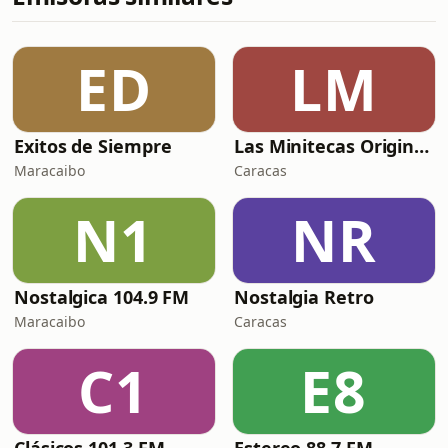
ED
LM
Exitos de Siempre
Las Minitecas Originales
Maracaibo
Caracas
N1
NR
Nostalgica 104.9 FM
Nostalgia Retro
Maracaibo
Caracas
C1
E8