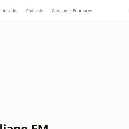
 de radio
Pódcasts
Canciones Populares
uliano FM