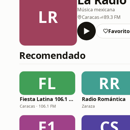
LR
Música mexicana
Caracas
89.3 FM
Favorito
Recomendado
FL
RR
Fiesta Latina 106.1 FM
Radio Romántica
Caracas · 106.1 FM
Zaraza
F1
CS