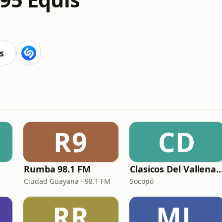
s
R9
CD
Rumba 98.1 FM
Clasicos Del Vall
Ciudad Guayana · 98.1 FM
Socopó
RR
ML