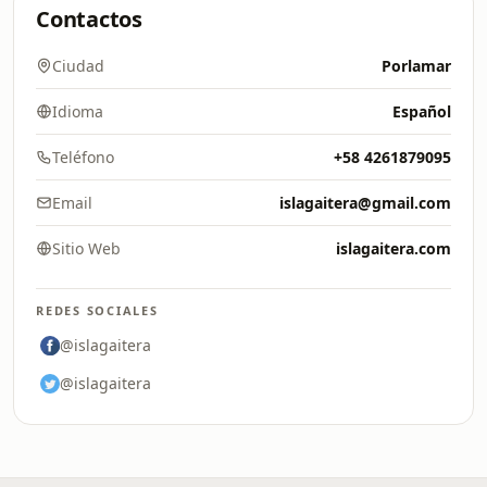
Contactos
Ciudad
Porlamar
Idioma
Español
Teléfono
+58 4261879095
Email
islagaitera@gmail.com
Sitio Web
islagaitera.com
REDES SOCIALES
@islagaitera
@islagaitera