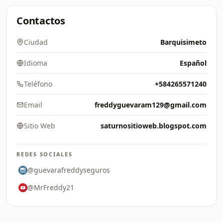
Contactos
Ciudad
Barquisimeto
Idioma
Español
Teléfono
+584265571240
Email
freddyguevaram129@gmail.com
Sitio Web
saturnositioweb.blogspot.com
REDES SOCIALES
@guevarafreddyseguros
@MrFreddy21