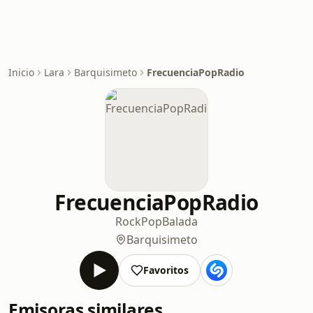
Inicio
Lara
Barquisimeto
FrecuenciaPopRadio
FrecuenciaPopRadio
Rock
Pop
Balada
Barquisimeto
Favoritos
Emisoras similares