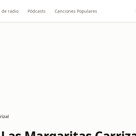
 de radio
Pódcasts
Canciones Populares
rizal
 Las Margaritas Carriza