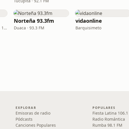
Tucupita · 92.1 FM
Norteña 93.3fm
vidaonline
San Fernando de Apure · 103.7 FM
Duaca · 93.3 FM
Barquisimeto
EXPLORAR
POPULARES
Emisoras de radio
Fiesta Latina 106.
Pódcasts
Radio Romántica
Canciones Populares
Rumba 98.1 FM