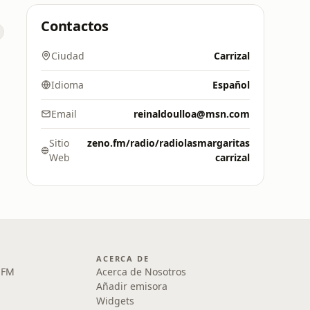
Contactos
Ciudad
Carrizal
Idioma
Español
Email
reinaldoulloa@msn.com
Sitio
zeno.fm/radio/radiolasmargaritas
Web
carrizal
ACERCA DE
1 FM
Acerca de Nosotros
Añadir emisora
Widgets