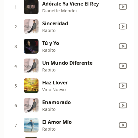
Adórale Ya Viene El Rey
1
Dianette Mendez
Sinceridad
2
Rabito
Tú y Yo
3
Rabito
Un Mundo Diferente
4
Rabito
Haz Llover
5
Vino Nuevo
Enamorado
6
Rabito
El Amor Mío
7
Rabito