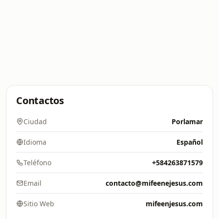
Contactos
Ciudad
Porlamar
Idioma
Español
Teléfono
+584263871579
Email
contacto@mifeenejesus.com
Sitio Web
mifeenjesus.com