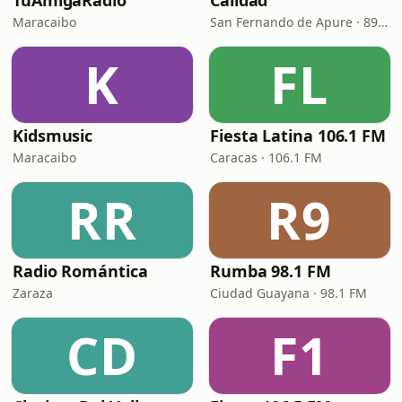
TuAmigaRadio
Calidad
Maracaibo
San Fernando de Apure · 89.3 FM
K
FL
Kidsmusic
Fiesta Latina 106.1 FM
Maracaibo
Caracas · 106.1 FM
RR
R9
Radio Romántica
Rumba 98.1 FM
Zaraza
Ciudad Guayana · 98.1 FM
CD
F1