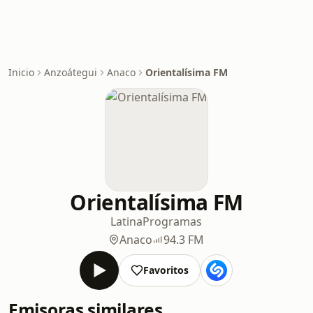
Inicio
Anzoátegui
Anaco
Orientalísima FM
Orientalísima FM
Latina
Programas
Anaco
94.3 FM
Favoritos
Emisoras similares