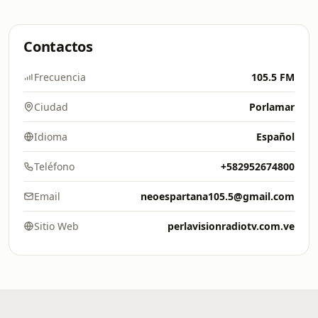
Contactos
Frecuencia
105.5 FM
Ciudad
Porlamar
Idioma
Español
Teléfono
+582952674800
Email
neoespartana105.5@gmail.com
Sitio Web
perlavisionradiotv.com.ve