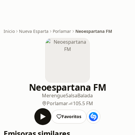
Inicio
Nueva Esparta
Porlamar
Neoespartana FM
Neoespartana FM
Merengue
Salsa
Balada
Porlamar
105.5 FM
Favoritos
Emisoras similares