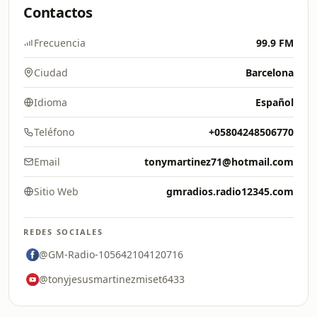
Contactos
Frecuencia
99.9 FM
Ciudad
Barcelona
Idioma
Español
Teléfono
+05804248506770
Email
tonymartinez71@hotmail.com
Sitio Web
gmradios.radio12345.com
REDES SOCIALES
@GM-Radio-105642104120716
@tonyjesusmartinezmiset6433