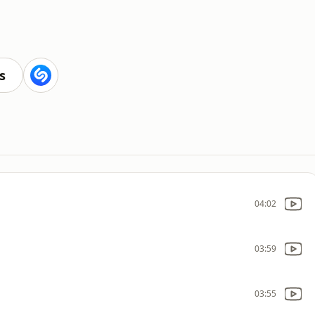
s
04:02
03:59
03:55