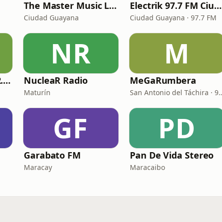
The Master Music La Estacion Maestra
Electrik 97.7 FM Ciudad Guayana
Ciudad Guayana
Ciudad Guayana · 97.7 FM
NR
M
Son Carupanero 92.5 \"Tu Radio Online\"
NucleaR Radio
MeGaRumbera
Maturín
San Antonio del Táchi
GF
PD
Garabato FM
Pan De Vida Stereo
Maracay
Maracaibo