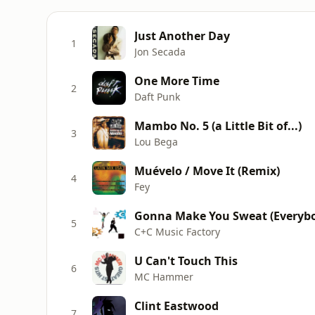
Just Another Day
1
Jon Secada
One More Time
2
Daft Punk
Mambo No. 5 (a Little Bit of...)
3
Lou Bega
Muévelo / Move It (Remix)
4
Fey
Gonna Make You Sweat (Everybo
5
C+C Music Factory
U Can't Touch This
6
MC Hammer
Clint Eastwood
7