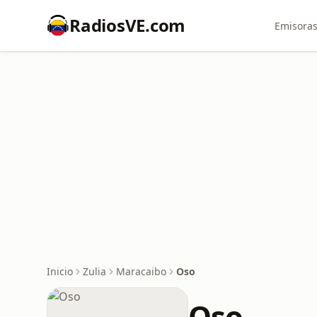
RadiosVE.com
Emisoras
Inicio
Zulia
Maracaibo
Oso
Oso