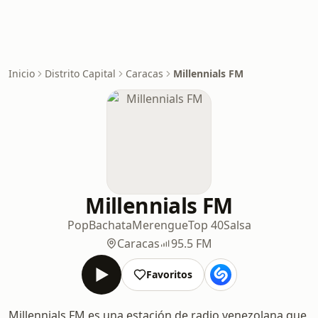
Inicio
Distrito Capital
Caracas
Millennials FM
Millennials FM
Pop
Bachata
Merengue
Top 40
Salsa
Caracas
95.5 FM
Favoritos
Millennials FM es una estación de radio venezolana que