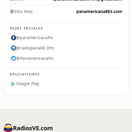
Sitio Web
panamericana883.com
REDES SOCIALES
@paramericanafm
@radiopana88.3fm
@Panamericanafm
APLICACIONES
Google Play
RadiosVE.com