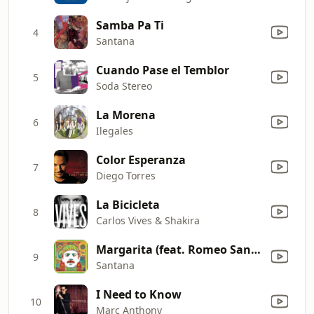
Samba Pa Ti
4
Santana
Cuando Pase el Temblor
5
Soda Stereo
La Morena
6
Ilegales
Color Esperanza
7
Diego Torres
La Bicicleta
8
Carlos Vives & Shakira
Margarita (feat. Romeo Santos)
9
Santana
I Need to Know
10
Marc Anthony