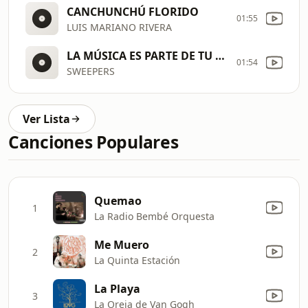
CANCHUNCHÚ FLORIDO
01:55
LUIS MARIANO RIVERA
LA MÚSICA ES PARTE DE TU VIDA
01:54
SWEEPERS
Ver Lista
Canciones Populares
Quemao
1
La Radio Bembé Orquesta
Me Muero
2
La Quinta Estación
La Playa
3
La Oreja de Van Gogh