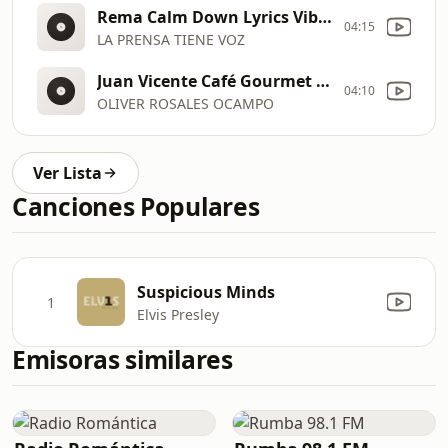
Rema Calm Down Lyrics Vibes Another banger Baby calm down calm down
04:15
LA PRENSA TIENE VOZ
Juan Vicente Café Gourmet El Café de la Gente
04:10
OLIVER ROSALES OCAMPO
Ver Lista
Canciones Populares
Suspicious Minds
1
Elvis Presley
Emisoras similares