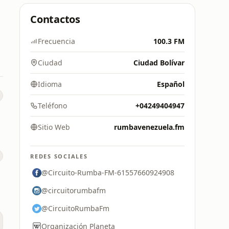
Contactos
Frecuencia
100.3 FM
Ciudad
Ciudad Bolívar
Idioma
Español
Teléfono
+04249404947
Sitio Web
rumbavenezuela.fm
REDES SOCIALES
@Circuito-Rumba-FM-61557660924908
@circuitorumbafm
@CircuitoRumbaFm
Organización Planeta