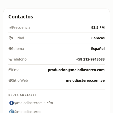
Contactos
Frecuencia
93.5 FM
Ciudad
Caracas
Idioma
Español
Teléfono
+58 212-9913683
Email
produccion@melodiastereo.com
Sitio Web
melodiastereo.com.ve
REDES SOCIALES
@melodiastereo93.5fm
@melodiastereo