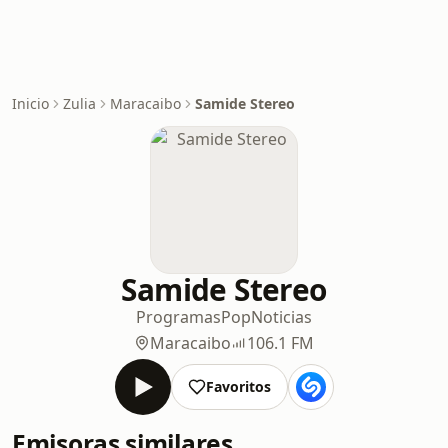
Inicio
Zulia
Maracaibo
Samide Stereo
Samide Stereo
Programas
Pop
Noticias
Maracaibo
106.1 FM
Favoritos
Emisoras similares