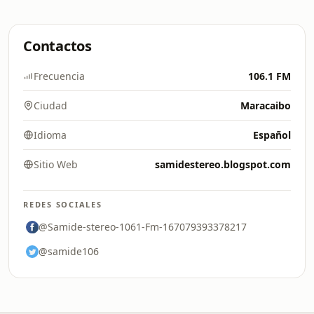
Contactos
Frecuencia
106.1 FM
Ciudad
Maracaibo
Idioma
Español
Sitio Web
samidestereo.blogspot.com
REDES SOCIALES
@Samide-stereo-1061-Fm-167079393378217
@samide106