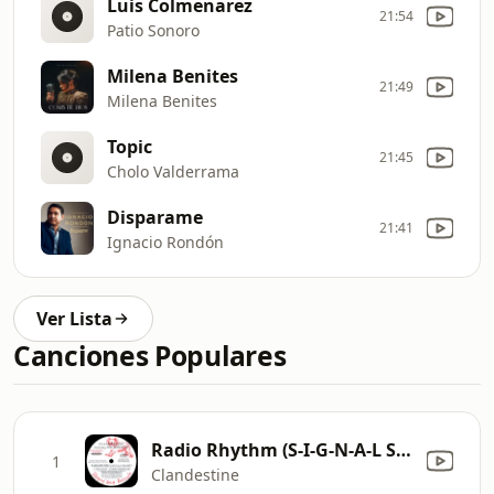
Luis Colmenarez
21:54
Patio Sonoro
Milena Benites
21:49
Milena Benites
Topic
21:45
Cholo Valderrama
Disparame
21:41
Ignacio Rondón
Ver Lista
Canciones Populares
Radio Rhythm (S-I-G-N-A-L S-M-A-R-T) [Vocal Mix] [feat. Ned Sublette]
1
Clandestine