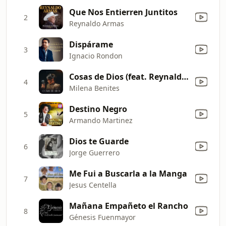
Que Nos Entierren Juntitos
2
Reynaldo Armas
Dispárame
3
Ignacio Rondon
Cosas de Dios (feat. Reynaldo Armas)
4
Milena Benites
Destino Negro
5
Armando Martinez
Dios te Guarde
6
Jorge Guerrero
Me Fui a Buscarla a la Manga
7
Jesus Centella
Mañana Empañeto el Rancho
8
Génesis Fuenmayor