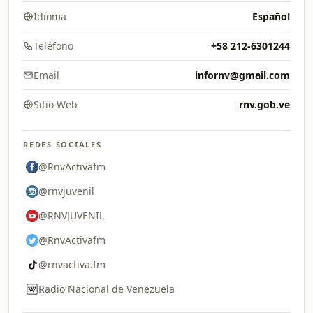
Idioma
Español
Teléfono
+58 212-6301244
Email
infornv@gmail.com
Sitio Web
rnv.gob.ve
REDES SOCIALES
@RnvActivafm
@rnvjuvenil
@RNVJUVENIL
@RnvActivafm
@rnvactiva.fm
Radio Nacional de Venezuela