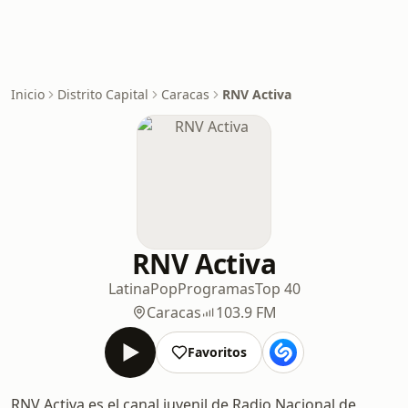
Inicio
Distrito Capital
Caracas
RNV Activa
RNV Activa
Latina
Pop
Programas
Top 40
Caracas
103.9 FM
Favoritos
RNV Activa es el canal juvenil de Radio Nacional de