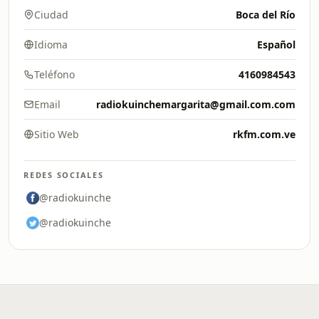
Ciudad
Boca del Río
Idioma
Español
Teléfono
4160984543
Email
radiokuinchemargarita@gmail.com.com
Sitio Web
rkfm.com.ve
REDES SOCIALES
@radiokuinche
@radiokuinche