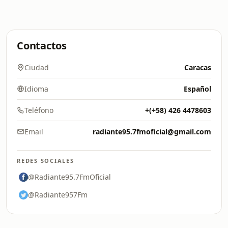
Contactos
Ciudad
Caracas
Idioma
Español
Teléfono
+(+58) 426 4478603
Email
radiante95.7fmoficial@gmail.com
REDES SOCIALES
@Radiante95.7FmOficial
@Radiante957Fm