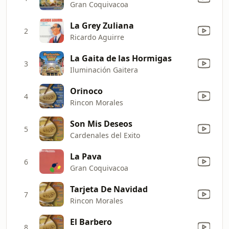
Gran Coquivacoa
La Grey Zuliana
2
Ricardo Aguirre
La Gaita de las Hormigas
3
Iluminación Gaitera
Orinoco
4
Rincon Morales
Son Mis Deseos
5
Cardenales del Exito
La Pava
6
Gran Coquivacoa
Tarjeta De Navidad
7
Rincon Morales
El Barbero
8