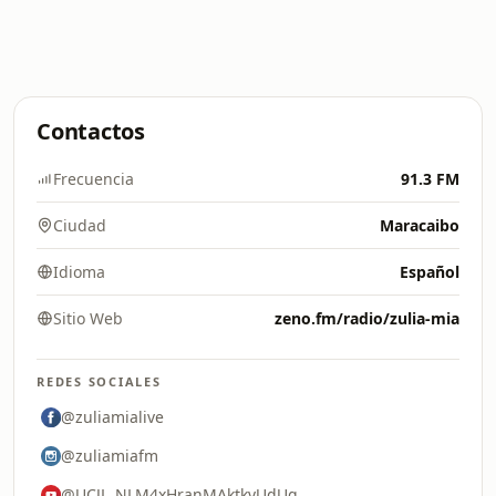
Contactos
Frecuencia
91.3 FM
Ciudad
Maracaibo
Idioma
Español
Sitio Web
zeno.fm/radio/zulia-mia
REDES SOCIALES
@zuliamialive
@zuliamiafm
@UCJL_NLM4xHranMAktkvUdUg