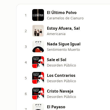
El Último Polvo
1
Caramelos de Cianuro
Estoy Afuera, Sal
2
Americania
Nada Sigue Igual
3
Sentimiento Muerto
Sale el Sol
4
Desorden Público
Los Contrarios
5
Desorden Público
Cristo Navaja
6
Desorden Público
El Payaso
7