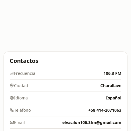
Contactos
Frecuencia
106.3 FM
Ciudad
Charallave
Idioma
Español
Teléfono
+58 414-2071063
Email
elvacilon106.3fm@gmail.com