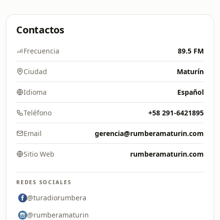
Contactos
Frecuencia
89.5 FM
Ciudad
Maturín
Idioma
Español
Teléfono
+58 291-6421895
Email
gerencia@rumberamaturin.com
Sitio Web
rumberamaturin.com
REDES SOCIALES
@turadiorumbera
@rumberamaturin