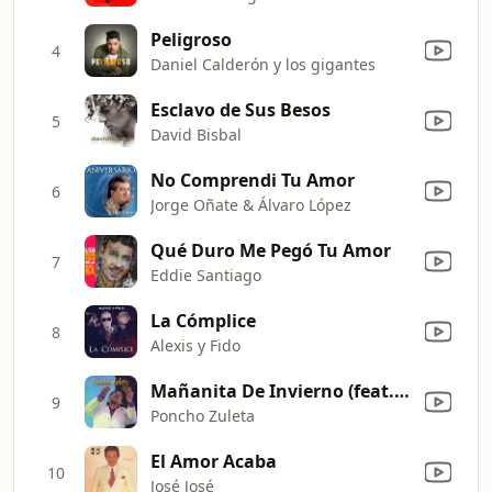
Peligroso
4
Daniel Calderón y los gigantes
Esclavo de Sus Besos
5
David Bisbal
No Comprendi Tu Amor
6
Jorge Oñate & Álvaro López
Qué Duro Me Pegó Tu Amor
7
Eddie Santiago
La Cómplice
8
Alexis y Fido
Mañanita De Invierno (feat. Silvestre Dangond)
9
Poncho Zuleta
El Amor Acaba
10
José José